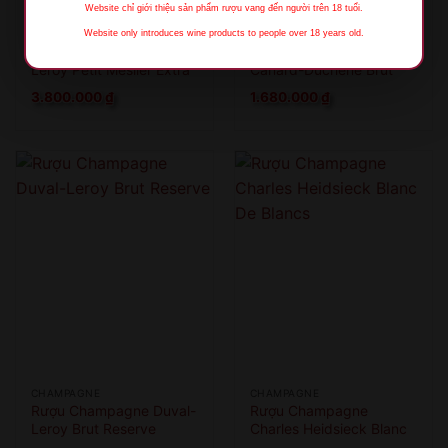
Website chỉ giới thiệu sản phẩm rượu vang đến người trên 18 tuổi.
Website only introduces wine products to people over 18 years old.
CHAMPAGNE
CHAMPAGNE
Rượu Champagne Duval-
Rượu Champagne
Leroy Petit Meslier Extra
Canard-Duchene Brut
Brut
3.800.000
₫
1.680.000
₫
XIN LỖI
Sản phẩm chỉ dành cho người đủ 18 tuổi!
This product is only for people over 18 years old!
QUAY LẠI SAU
COME BACK LATER
CHAMPAGNE
CHAMPAGNE
Rượu Champagne Duval-
Rượu Champagne
Leroy Brut Reserve
Charles Heidsieck Blanc
De Blancs