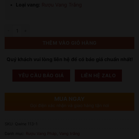
Loại vang:
Rượu Vang Trắng
Số lượng
THÊM VÀO GIỎ HÀNG
Quý khách vui lòng liên hệ để có báo giá chuẩn nhất!
YÊU CẦU BÁO GIÁ
LIÊN HỆ ZALO
MUA NGAY
Gọi điện xác nhận và giao hàng tận nơi
SKU:
Qwine 113-1
Danh mục:
Rượu Vang Pháp
,
Vang trắng