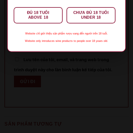
Tên
*
ĐỦ 18 TUỔI
CHƯA ĐỦ 18 TUỔI
ABOVE 18
UNDER 18
Email
*
Website chỉ giới thiệu sản phẩm rượu vang đến người trên 18 tuổi.
Website only introduces wine products to people over 18 years old.
Lưu tên của tôi, email, và trang web trong
trình duyệt này cho lần bình luận kế tiếp của tôi.
XIN LỖI
Sản phẩm chỉ dành cho người đủ 18 tuổi!
This product is only for people over 18 years old!
SẢN PHẨM TƯƠNG TỰ
QUAY LẠI SAU