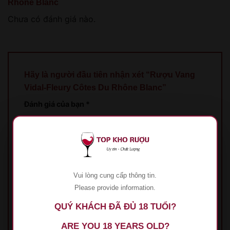
Rhône Blanc
Chưa có đánh giá nào.
Hãy là người đầu tiên nhận xét “Rượu Vang
Vidal-Fleury Côtes Du Rhône Blanc”
Đánh giá của bạn
*
1 trên 5 sao
2 trên 5 sao
3 trên 5 sao
4 trên 5
sao
5 trên 5 sao
Đánh giá của bạn
*
Vui lòng cung cấp thông tin.
Please provide information.
QUÝ KHÁCH ĐÃ ĐỦ 18 TUỔI?
ARE YOU 18 YEARS OLD?