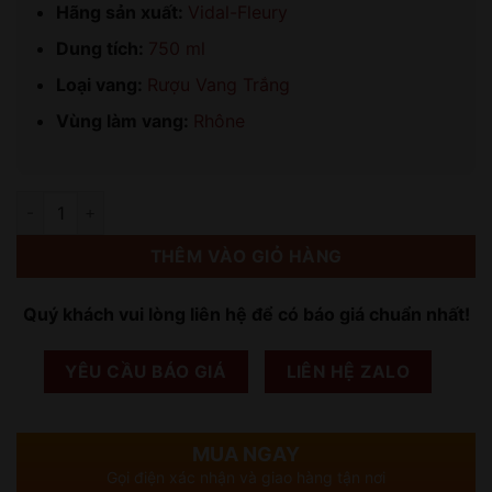
Hãng sản xuất:
Vidal-Fleury
Dung tích:
750 ml
Loại vang:
Rượu Vang Trắng
Vùng làm vang:
Rhône
Số lượng
THÊM VÀO GIỎ HÀNG
Quý khách vui lòng liên hệ để có báo giá chuẩn nhất!
YÊU CẦU BÁO GIÁ
LIÊN HỆ ZALO
MUA NGAY
Gọi điện xác nhận và giao hàng tận nơi