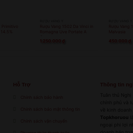
RƯỢU VANG Ý
RƯỢU VANG Ý
Primitivo
Rượu Vang 1502 Da Vinci in
Rượu Vang 
 14.5%
Romagna Uve Portate A
Malvasia
Cesena
1.250.000
₫
450.000
₫
Hỗ Trợ
Thông tin ng
Tuân thủ Nghị
Chính sách bảo hành
chính phủ và 
Chính sách bảo mật thông tin
về kinh doanh
Topkhoruou
là
Chính sách vận chuyển
ngoại phi lợi 
doanh bán trực
Phương thức thanh toán