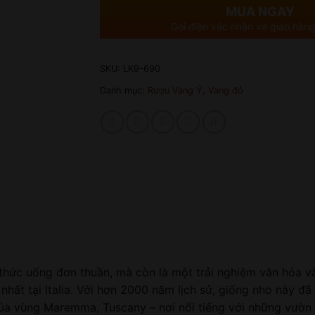
MUA NGAY
Gọi điện xác nhận và giao hàng
SKU:
LK9-690
Danh mục:
Rượu Vang Ý
,
Vang đỏ
thức uống đơn thuần, mà còn là một trải nghiệm văn hóa và 
 nhất tại Italia. Với hơn 2000 năm lịch sử, giống nho này đ
của vùng Maremma, Tuscany – nơi nổi tiếng với những vườn 