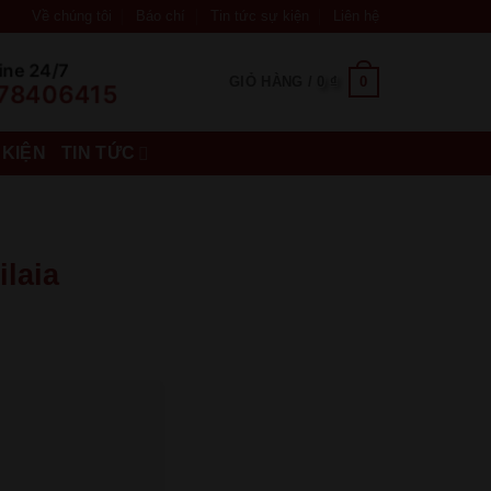
Về chúng tôi
Báo chí
Tin tức sự kiện
Liên hệ
ine 24/7
0
GIỎ HÀNG /
0
₫
78406415
 KIỆN
TIN TỨC
laia