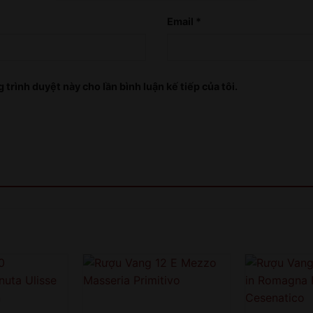
Email
*
XIN LỖI
 trình duyệt này cho lần bình luận kế tiếp của tôi.
Sản phẩm chỉ dành cho người đủ 18 tuổi!
This product is only for people over 18 years
old!
QUAY LẠI SAU
COME BACK LATER