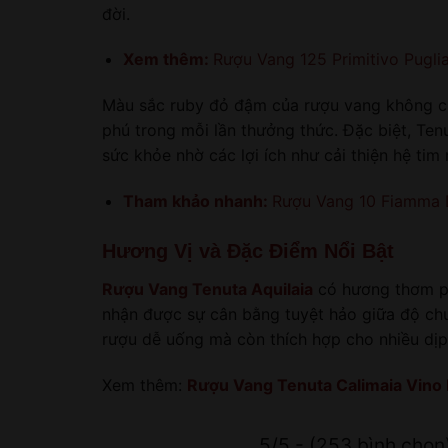
đời.
Xem thêm:
Rượu Vang 125 Primitivo Pugli
Màu sắc ruby đỏ đậm của rượu vang không chỉ
phú trong mỗi lần thưởng thức. Đặc biệt, Te
sức khỏe nhờ các lợi ích như cải thiện hệ ti
Tham khảo nhanh:
Rượu Vang 10 Fiamma
Hương Vị và Đặc Điểm Nổi Bật
Rượu Vang Tenuta Aquilaia
có hương thơm ph
nhận được sự cân bằng tuyệt hảo giữa độ chu
rượu dễ uống mà còn thích hợp cho nhiều dịp,
Xem thêm:
Rượu Vang Tenuta Calimaia Vino 
5/5 - (253 bình chọn