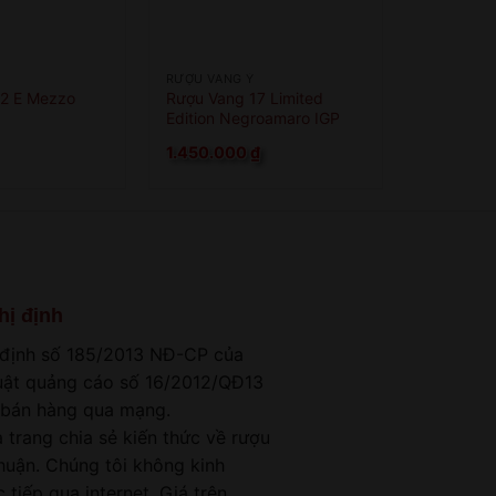
RƯỢU VANG Ý
12 E Mezzo
Rượu Vang 17 Limited
Edition Negroamaro IGP
1.450.000
₫
hị định
 định số 185/2013 NĐ-CP của
luật quảng cáo số 16/2012/QĐ13
 bán hàng qua mạng.
 trang chia sẻ kiến thức về rượu
nhuận. Chúng tôi không kinh
 tiếp qua internet. Giá trên