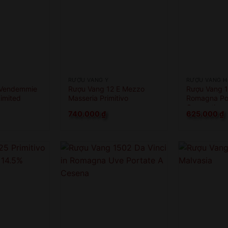
RƯỢU VANG Ý
RƯỢU VANG 
 Vendemmie
Rượu Vang 12 E Mezzo
Rượu Vang 1
Limited
Masseria Primitivo
Romagna Por
Cesenatico
740.000
₫
625.000
₫