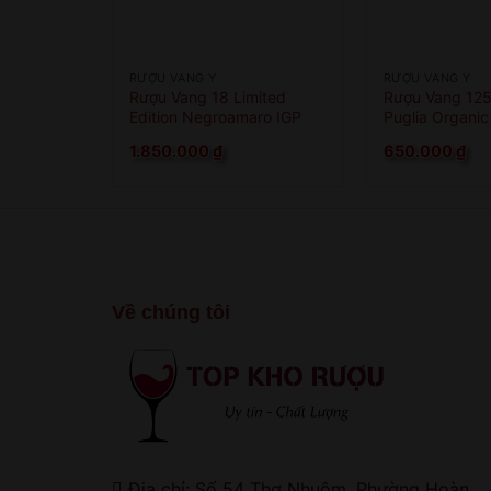
RƯỢU VANG Ý
RƯỢU VANG Ý
Rượu Vang 18 Limited
Rượu Vang 125 
Edition Negroamaro IGP
Puglia Organic
1.850.000
₫
650.000
₫
Về chúng tôi
Địa chỉ: Số 54 Thợ Nhuộm, Phường Hoàn