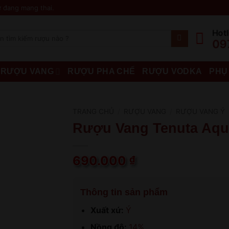
 đang mang thai.
Hotl
09
RƯỢU VANG
RƯỢU PHA CHẾ
RƯỢU VODKA
PHỤ
TRANG CHỦ
/
RƯỢU VANG
/
RƯỢU VANG Ý
Rượu Vang Tenuta Aqui
690.000
₫
Thông tin sản phẩm
Xuất xứ:
Ý
Nồng độ:
14%