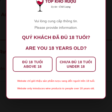
Aquilaia
Vui lòng cung cấp thông tin.
Please provide information.
QUÝ KHÁCH ĐÃ ĐỦ 18 TUỔI?
ARE YOU 18 YEARS OLD?
“Rượu Vang Tenuta Aquilaia”
ĐỦ 18 TUỔI
CHƯA ĐỦ 18 TUỔI
ABOVE 18
UNDER 18
rên 5 sao
5 trên 5 sao
Website chỉ giới thiệu sản phẩm rượu vang đến người trên 18 tuổi.
Website only introduces wine products to people over 18 years old.