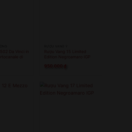
HỒNG
RƯỢU VANG Ý
502 Da Vinci in
Rượu Vang 15 Limited
tocanale di
Edition Negroamaro IGP
950.000
₫