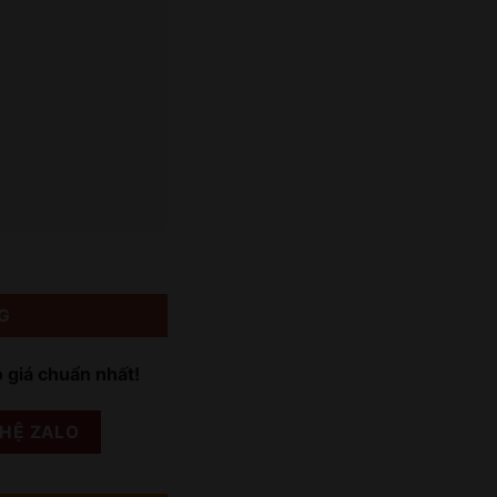
G
o giá chuẩn nhất!
 HỆ ZALO