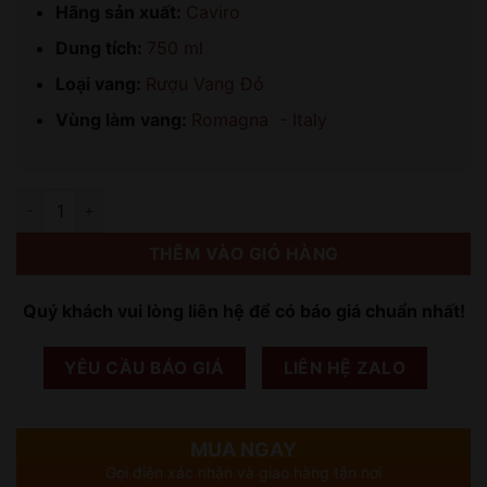
Hãng sản xuất:
Caviro
Dung tích:
750 ml
Loại vang:
Rượu Vang Đỏ
Vùng làm vang:
Romagna - Italy
Số lượng
THÊM VÀO GIỎ HÀNG
Quý khách vui lòng liên hệ để có báo giá chuẩn nhất!
YÊU CẦU BÁO GIÁ
LIÊN HỆ ZALO
MUA NGAY
Gọi điện xác nhận và giao hàng tận nơi