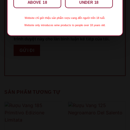
Email
*
ABOVE 18
UNDER 18
Website chỉ giới thiệu sản phẩm rượu vang đến người trên 18 tuổi.
Website only introduces wine products to people over 18 years old.
Lưu tên của tôi, email, và trang web trong
trình duyệt này cho lần bình luận kế tiếp của tôi.
XIN LỖI
Sản phẩm chỉ dành cho người đủ 18 tuổi!
This product is only for people over 18 years old!
SẢN PHẨM TƯƠNG TỰ
QUAY LẠI SAU
COME BACK LATER