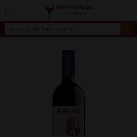
Bỏ
qua
nội
dung
Tìm
kiếm: