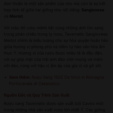
đơn thuần là một sản phẩm của nho mà còn là sự kết
hợp tinh tế giữa hai giống nho nổi tiếng:
Sangiovese
và
Merlot
.
Với màu đỏ ruby mãnh liệt cùng những ánh tím sang
trọng phản chiếu trong ly rượu, Tavernello Sangiovese
Merlot chính là biểu tượng cho sự hòa quyện hoàn hảo
giữa hương vị phong phú và niềm tự hào văn hóa ẩm
thực Ý. Hương vị của rượu được miêu tả là đầy đặn,
với sự góp mặt của trái anh đào chín mọng và mâm
xôi đen, cùng với hậu vị ấm áp của gia vị và gỗ sồi.
Xem thêm:
Rượu Vang 1502 Da Vinci in Romagna
Portocanale di Cesenatico
Nguồn Gốc và Quy Trình Sản Xuất
Rượu vang Tavernello được sản xuất bởi Caviro một
trong những nhà sản xuất rượu lớn nhất Ý. Các giống