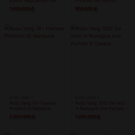
Edition Negroamaro IGP
Primitivo Del Salento
1.450.000
₫
650.000
₫
RƯỢU VANG Ý
RƯỢU VANG Ý
Rượu Vang 18+ Pastoso
Rượu Vang 1502 Da Vinci
Primitivo Di Manduria
in Romagna Uve Portate
A Cesena
2.950.000
₫
1.250.000
₫