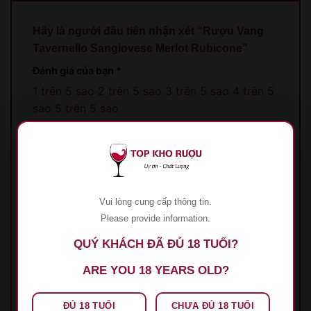
Hãy là người đầu tiên nhận xét “Rượu Vang
Tavernello Sangiovese Merlot Rubicone”
Đánh giá của bạn
*
1 trên 5 sao
2 trên 5 sao
3 trên 5 sao
4 trên 5
sao
5 trên 5 sao
Đánh giá của bạn
*
Vui lòng cung cấp thông tin.
Please provide information.
QUÝ KHÁCH ĐÃ ĐỦ 18 TUỔI?
Tên
*
ARE YOU 18 YEARS OLD?
ĐỦ 18 TUỔI
CHƯA ĐỦ 18 TUỔI