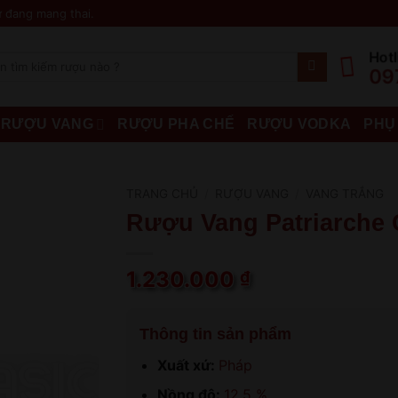
 đang mang thai.
Hotl
09
RƯỢU VANG
RƯỢU PHA CHẾ
RƯỢU VODKA
PHỤ
TRANG CHỦ
/
RƯỢU VANG
/
VANG TRẮNG
Rượu Vang Patriarche 
1.230.000
₫
Thông tin sản phẩm
Xuất xứ:
Pháp
Nồng độ:
12.5 %