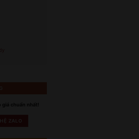
dy
G
o giá chuẩn nhất!
 HỆ ZALO