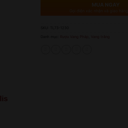
MUA NGAY
Gọi điện xác nhận và giao hàng
SKU:
TL73-1230
Danh mục:
Rượu Vang Pháp
,
Vang trắng
lis