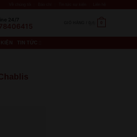
Về chúng tôi
Báo chí
Tin tức sự kiện
Liên hệ
ine 24/7
0
GIỎ HÀNG /
0
₫
78406415
 KIỆN
TIN TỨC
Chablis