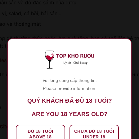
màu sắc và độ đặc sánh của rượu
ị, salad, cá hồi, hải sản,…
ráo và thoáng mát
để thưởng thức hoặc làm quà tặng, bạn có thể liên hệ trực
iết thêm thông tin chi tiết về các sản phẩm.
es Heidsieck Rose Reserve
hức rượu vang thật sự tuyệt vời cùng
Top kho Rượu
và Rượ
Vui lòng cung cấp thông tin.
Please provide information.
QUÝ KHÁCH ĐÃ ĐỦ 18 TUỔI?
)
ARE YOU 18 YEARS OLD?
che Chablis
ĐỦ 18 TUỔI
CHƯA ĐỦ 18 TUỔI
ABOVE 18
UNDER 18