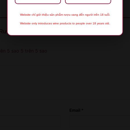
Website chỉ giới thiệu sản phẩm rượu vang đến người trên 18 tuổi.
Website only introduces wine products to people over 18 years old.
“Rượu Vang Patriarche Chablis”
rên 5 sao
5 trên 5 sao
XIN LỖI
Sản phẩm chỉ dành cho người đủ 18 tuổi!
This product is only for people over 18 years
old!
Email
*
QUAY LẠI SAU
COME BACK LATER