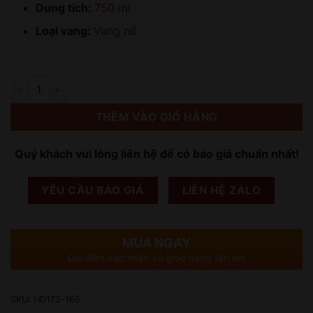
Dung tích:
750 ml
Loại vang:
Vang nổ
Số lượng
THÊM VÀO GIỎ HÀNG
Quý khách vui lòng liên hệ để có báo giá chuẩn nhất!
YÊU CẦU BÁO GIÁ
LIÊN HỆ ZALO
MUA NGAY
Gọi điện xác nhận và giao hàng tận nơi
SKU:
HD172-165