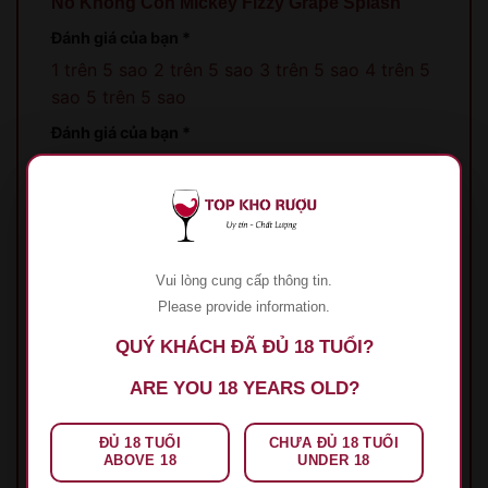
Nổ Không Cồn Mickey Fizzy Grape Splash”
Đánh giá của bạn
*
1 trên 5 sao
2 trên 5 sao
3 trên 5 sao
4 trên 5
sao
5 trên 5 sao
Đánh giá của bạn
*
Vui lòng cung cấp thông tin.
Please provide information.
Tên
*
QUÝ KHÁCH ĐÃ ĐỦ 18 TUỔI?
ARE YOU 18 YEARS OLD?
Email
*
ĐỦ 18 TUỔI
CHƯA ĐỦ 18 TUỔI
ABOVE 18
UNDER 18