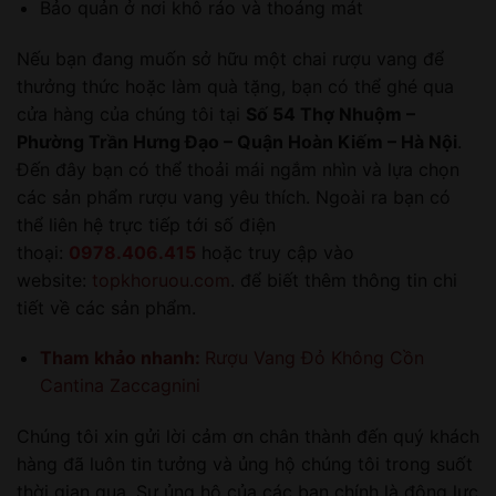
Bảo quản ở nơi khô ráo và thoáng mát
Nếu bạn đang muốn sở hữu một chai rượu vang để
thưởng thức hoặc làm quà tặng, bạn có thể ghé qua
cửa hàng của chúng tôi tại
Số 54 Thợ Nhuộm –
Phường Trần Hưng Đạo – Quận Hoàn Kiếm – Hà Nội
.
Đến đây bạn có thể thoải mái ngắm nhìn và lựa chọn
các sản phẩm rượu vang yêu thích. Ngoài ra bạn có
thể liên hệ trực tiếp tới số điện
thoại:
0978.406.415
hoặc truy cập vào
website:
topkhoruou.com
. để biết thêm thông tin chi
tiết về các sản phẩm.
Tham khảo nhanh:
Rượu Vang Đỏ Không Cồn
Cantina Zaccagnini
Chúng tôi xin gửi lời cảm ơn chân thành đến quý khách
hàng đã luôn tin tưởng và ủng hộ chúng tôi trong suốt
thời gian qua. Sự ủng hộ của các bạn chính là động lực