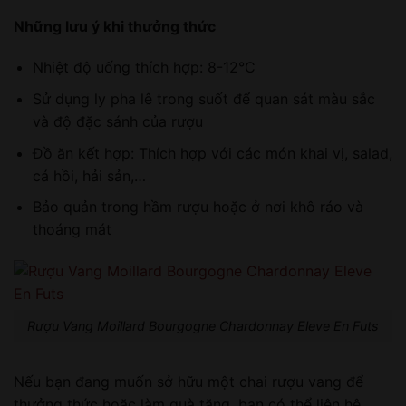
Những lưu ý khi thưởng thức
Nhiệt độ uống thích hợp: 8-12°C
Sử dụng ly pha lê trong suốt để quan sát màu sắc
và độ đặc sánh của rượu
Đồ ăn kết hợp: Thích hợp với các món khai vị, salad,
cá hồi, hải sản,…
Bảo quản trong hầm rượu hoặc ở nơi khô ráo và
thoáng mát
Rượu Vang Moillard Bourgogne Chardonnay Eleve En Futs
Nếu bạn đang muốn sở hữu một chai rượu vang để
thưởng thức hoặc làm quà tặng, bạn có thể liên hệ