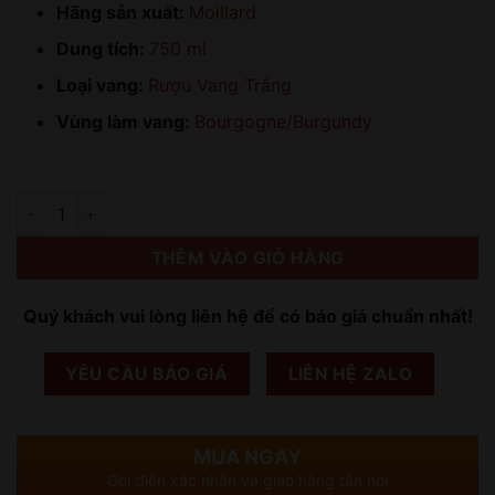
Hãng sản xuất:
Moillard
Dung tích:
750 ml
Loại vang:
Rượu Vang Trắng
Vùng làm vang:
Bourgogne/Burgundy
Số lượng
THÊM VÀO GIỎ HÀNG
Quý khách vui lòng liên hệ để có báo giá chuẩn nhất!
YÊU CẦU BÁO GIÁ
LIÊN HỆ ZALO
MUA NGAY
Gọi điện xác nhận và giao hàng tận nơi