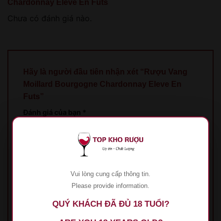
Chardonnay Eleve En Futs
Chưa có đánh giá nào.
Hãy là người đầu tiên nhận xét “Rượu Vang
Moillard Bourgogne Chardonnay Eleve En
Futs”
Đánh giá của bạn
*
Đánh giá của bạn
*
Vui lòng cung cấp thông tin.
Please provide information.
QUÝ KHÁCH ĐÃ ĐỦ 18 TUỔI?