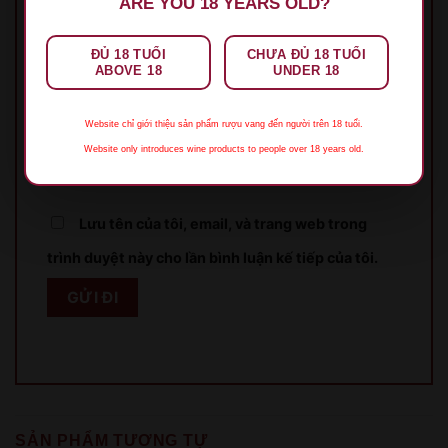
ARE YOU 18 YEARS OLD?
Tên
*
ĐỦ 18 TUỔI
CHƯA ĐỦ 18 TUỔI
ABOVE 18
UNDER 18
Website chỉ giới thiệu sản phẩm rượu vang đến người trên 18 tuổi.
Email
*
Website only introduces wine products to people over 18 years old.
Lưu tên của tôi, email, và trang web trong
trình duyệt này cho lần bình luận kế tiếp của tôi.
XIN LỖI
Sản phẩm chỉ dành cho người đủ 18 tuổi!
This product is only for people over 18 years old!
SẢN PHẨM TƯƠNG TỰ
QUAY LẠI SAU