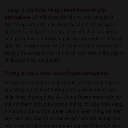
Hương vị của
Rượu Vang L’More Rosso Puglia
Varvaglione
có thể được mô tả như một chuyến đi
dạo trong vườn trái cây mùa hè, cảm nhận sự ngọt
ngào từ trái cây chín mọng, cùng với chút cay nồng
của gia vị, tạo ra một bản giao hưởng tuyệt vời cho vị
giác. Khi thưởng thức, người uống sẽ cảm thấy sự cân
bằng giữa sự mạnh mẽ và tinh tế, một điều hiếm gặp ở
nhiều loại rượu vang khác.
Tương lai của L’More Rosso Puglia Varvaglione
Từ góc độ chiến lược kinh doanh, nếu Varvaglione có
khả năng mở rộng hệ thống phân phối và nâng cao
nhận thức thương hiệu, thì L’More Rosso hoàn toàn có
thể trở thành một biểu tượng không chỉ của rượu vang
Ý mà còn của sự hòa quyện giữa truyền thống và hiện
đại. Hình ảnh của nó có thể sẽ gắn liền với những bữa
tiệc sang trọng hay những buổi gặp gỡ thân mật, đem