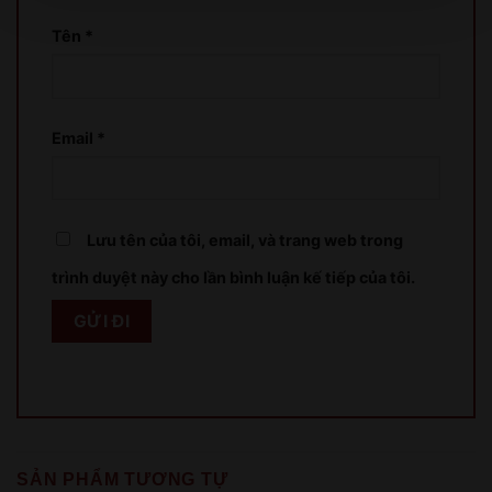
Tên
*
XIN LỖI
Email
*
Sản phẩm chỉ dành cho người đủ 18 tuổi!
This product is only for people over 18 years old!
Lưu tên của tôi, email, và trang web trong
QUAY LẠI SAU
COME BACK LATER
trình duyệt này cho lần bình luận kế tiếp của tôi.
SẢN PHẨM TƯƠNG TỰ