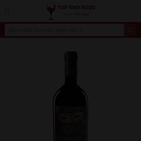
Bỏ
qua
nội
dung
Tìm
kiếm: