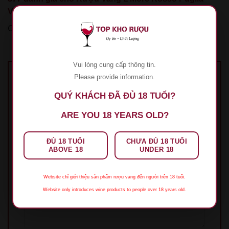
Varvaglione
Chưa có đánh giá nào.
Vui lòng cung cấp thông tin.
Please provide information.
Hãy là người đầu tiên nhận xét “Rượu Vang
QUÝ KHÁCH ĐÃ ĐỦ 18 TUỔI?
L’More Rosso Puglia Varvaglione”
Đánh giá của bạn
*
ARE YOU 18 YEARS OLD?
1 trên 5 sao
2 trên 5 sao
3 trên 5 sao
4 trên 5
sao
5 trên 5 sao
ĐỦ 18 TUỔI
CHƯA ĐỦ 18 TUỔI
ABOVE 18
UNDER 18
Đánh giá của bạn
*
Website chỉ giới thiệu sản phẩm rượu vang đến người trên 18 tuổi.
Website only introduces wine products to people over 18 years old.