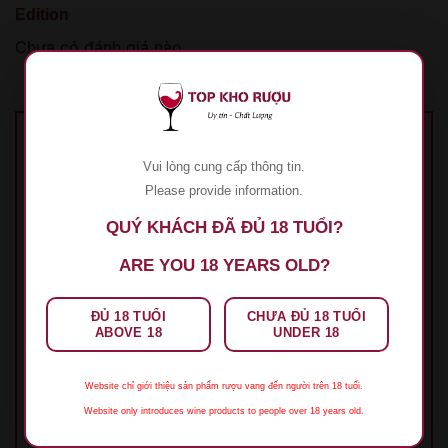
Edition
Chưa có đánh giá nào.
Hãy là người đầu tiên nhận xét “Rượu Vang
Vui lòng cung cấp thông tin.
Little Beauty Black Edition”
Please provide information.
Đánh giá của bạn
*
QUÝ KHÁCH ĐÃ ĐỦ 18 TUỔI?
1 trên 5 sao
2 trên 5 sao
3 trên 5 sao
4 trên 5
ARE YOU 18 YEARS OLD?
sao
5 trên 5 sao
Đánh giá của bạn
*
ĐỦ 18 TUỔI
CHƯA ĐỦ 18 TUỔI
ABOVE 18
UNDER 18
Website chỉ giới thiệu sản phẩm rượu vang đến người trên 18 tuổi.
Website only introduces wine products to people over 18 years old.