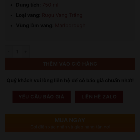
Dung tích:
750 ml
Loại vang:
Rượu Vang Trắng
Vùng làm vang:
Marlborough
Số lượng
THÊM VÀO GIỎ HÀNG
Quý khách vui lòng liên hệ để có báo giá chuẩn nhất!
YÊU CẦU BÁO GIÁ
LIÊN HỆ ZALO
MUA NGAY
Gọi điện xác nhận và giao hàng tận nơi