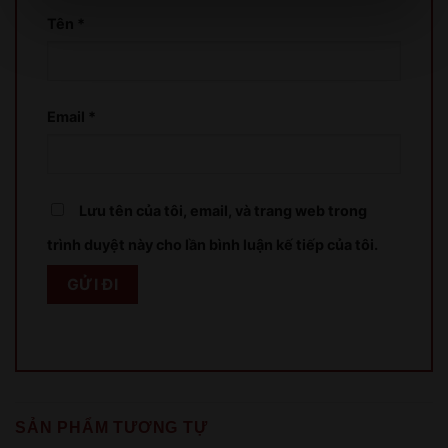
Tên
*
XIN LỖI
Email
*
Sản phẩm chỉ dành cho người đủ 18 tuổi!
This product is only for people over 18 years old!
Lưu tên của tôi, email, và trang web trong
trình duyệt này cho lần bình luận kế tiếp của tôi.
QUAY LẠI SAU
COME BACK LATER
SẢN PHẨM TƯƠNG TỰ