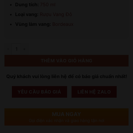
Dung tích:
750 ml
Loại vang:
Rượu Vang Đỏ
Vùng làm vang:
Bordeaux
Số lượng
THÊM VÀO GIỎ HÀNG
Quý khách vui lòng liên hệ để có báo giá chuẩn nhất!
YÊU CẦU BÁO GIÁ
LIÊN HỆ ZALO
MUA NGAY
Gọi điện xác nhận và giao hàng tận nơi