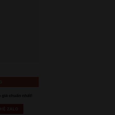
G
o giá chuẩn nhất!
 HỆ ZALO