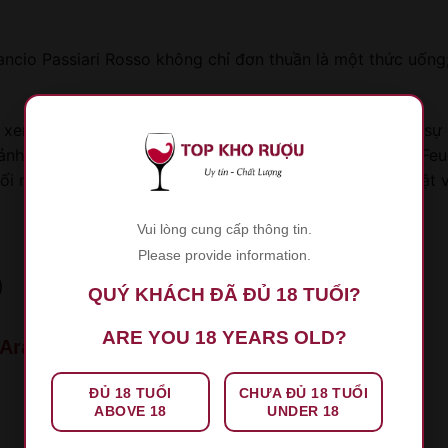
rancio Passiari Rosso không chỉ đơn thuần là một thức uốn
em là biểu tượng của sự đoàn kết, tình yêu thương và sự c
nh khắc quý giá bên gia đình, bạn bè. Sự hiện hữu của Feu
ối mọi người lại với nhau, tạo nên bầu không khí thân mật 
Vui lòng cung cấp thông tin.
Please provide information.
)
QUÝ KHÁCH ĐÃ ĐỦ 18 TUỔI?
ARE YOU 18 YEARS OLD?
Arancio Passiari Rosso
ĐỦ 18 TUỔI
CHƯA ĐỦ 18 TUỔI
ABOVE 18
UNDER 18