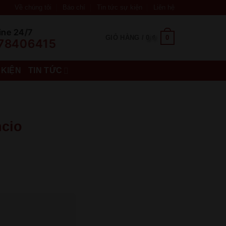
Về chúng tôi
Báo chí
Tin tức sự kiện
Liên hệ
ine 24/7
0
GIỎ HÀNG /
0
₫
78406415
 KIỆN
TIN TỨC
cio