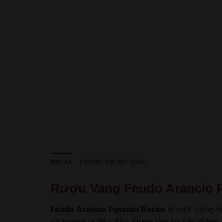
MÔ TẢ
THÔNG TIN BỔ SUNG
Rượu Vang Feudo Arancio P
Feudo Arancio Passiari Rosso
là một trong nh
và hương vị độc đáo. Được làm từ các giống