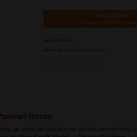
MUA NGAY
Gọi điện xác nhận và giao hàng
SKU:
AV93-460
Danh mục:
Rượu Vang Ý
,
Vang đỏ
assiari Rosso
ững sản phẩm tiêu biểu của nhà sản xuất rượu nổi tiếng Sic
 nho như
Nero d’Avola
,
Merlot
và
Cabernet Sauvignon
, lo