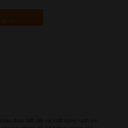
 tận nơi
ilian, được biết đến với chất lượng tuyệt vời
ại rượu này không chỉ thể hiện sự phong phú