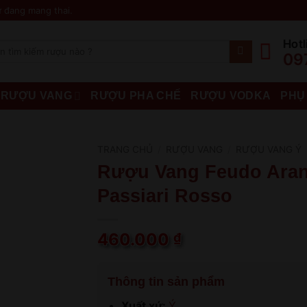
 đang mang thai.
Hotl
09
RƯỢU VANG
RƯỢU PHA CHẾ
RƯỢU VODKA
PHỤ
TRANG CHỦ
/
RƯỢU VANG
/
RƯỢU VANG Ý
Rượu Vang Feudo Aran
Passiari Rosso
460.000
₫
Thông tin sản phẩm
Xuất xứ:
Ý