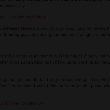
 vùng Sicily.
a Ulisse Limited Edition
io Passiari Rosso
là màu đỏ ruby sáng, cùng với hương t
ốt hương gia vị nhẹ nhàng, tạo nên một trải nghiệm thưởng
ó thể được so sánh với một buổi tối mùa hè ở Sicily, nơi 
nhận được sự cân bằng hoàn hảo giữa độ chua và độ ngọt,
ống như lựa chọn đối tác trong một cuộc sống, cần sự hòa 
đến các món pasta truyền thống, mở ra một không gian giao
Edition Negroamaro IGP