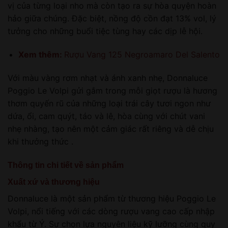
vị của từng loại nho mà còn tạo ra sự hòa quyện hoàn
hảo giữa chúng. Đặc biệt, nồng độ cồn đạt 13% vol, lý
tưởng cho những buổi tiệc tùng hay các dịp lễ hội.
Xem thêm:
Rượu Vang 125 Negroamaro Del Salento
Với màu vàng rơm nhạt và ánh xanh nhẹ, Donnaluce
Poggio Le Volpi gửi gắm trong mỗi giọt rượu là hương
thơm quyến rũ của những loại trái cây tươi ngon như
dứa, ổi, cam quýt, táo và lê, hòa cùng với chút vani
nhẹ nhàng, tạo nên một cảm giác rất riêng và dễ chịu
khi thưởng thức .
Thông tin chi tiết về sản phẩm
Xuất xứ và thương hiệu
Donnaluce là một sản phẩm từ thương hiệu Poggio Le
Volpi, nổi tiếng với các dòng rượu vang cao cấp nhập
khẩu từ Ý. Sự chọn lựa nguyên liệu kỹ lưỡng cùng quy