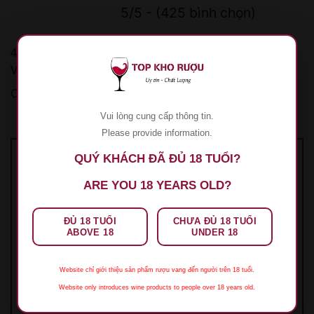
5/5 - (425 bình chọn)
425 đánh giá cho
Rượu Vang Donnaluce Poggio Le
Volpi
Chưa có đánh giá nào.
Vui lòng cung cấp thông tin.
Please provide information.
QUÝ KHÁCH ĐÃ ĐỦ 18 TUỔI?
Hãy là người đầu tiên nhận xét “Rượu Vang
ARE YOU 18 YEARS OLD?
Donnaluce Poggio Le Volpi”
Đánh giá của bạn
*
ĐỦ 18 TUỔI
CHƯA ĐỦ 18 TUỔI
1 trên 5 sao
2 trên 5 sao
3 trên 5 sao
4 trên 5
ABOVE 18
UNDER 18
sao
5 trên 5 sao
Đánh giá của bạn
*
Website chỉ giới thiệu sản phẩm rượu vang đến người trên 18 tuổi.
Website only introduces wine products to people over 18 years old.