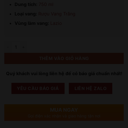
Dung tích:
750 ml
Loại vang:
Rượu Vang Trắng
Vùng làm vang:
Lazio
Số lượng
THÊM VÀO GIỎ HÀNG
Quý khách vui lòng liên hệ để có báo giá chuẩn nhất!
YÊU CẦU BÁO GIÁ
LIÊN HỆ ZALO
MUA NGAY
Gọi điện xác nhận và giao hàng tận nơi