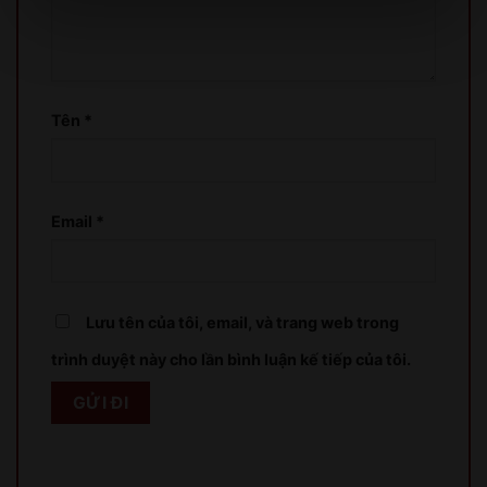
XIN LỖI
Tên
*
Sản phẩm chỉ dành cho người đủ 18 tuổi!
This product is only for people over 18 years old!
Email
*
QUAY LẠI SAU
COME BACK LATER
Lưu tên của tôi, email, và trang web trong
trình duyệt này cho lần bình luận kế tiếp của tôi.