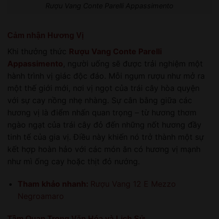
Rượu Vang Conte Parelli Appassimento
Cảm nhận Hương Vị
Khi thưởng thức
Rượu Vang Conte Parelli
Appassimento
, người uống sẽ được trải nghiệm một
hành trình vị giác độc đáo. Mỗi ngụm rượu như mở ra
một thế giới mới, nơi vị ngọt của trái cây hòa quyện
với sự cay nồng nhẹ nhàng. Sự cân bằng giữa các
hương vị là điểm nhấn quan trọng – từ hương thơm
ngào ngạt của trái cây đỏ đến những nốt hương đầy
tinh tế của gia vị. Điều này khiến nó trở thành một sự
kết hợp hoàn hảo với các món ăn có hương vị mạnh
như mì ống cay hoặc thịt đỏ nướng.
Tham khảo nhanh:
Rượu Vang 12 E Mezzo
Negroamaro
Tầm Quan Trọng Văn Hóa và Lịch Sử