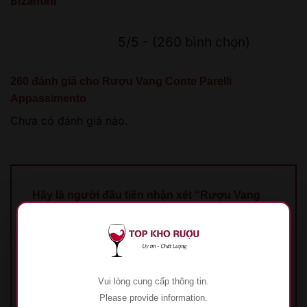
Bizantini
5/5 - (260 bình chọn)
260 đánh giá cho
Rượu Vang Conte Parelli
Appassimento
Chưa có đánh giá nào.
Hãy là người đầu tiên nhận xét “Rượu Vang
Conte Parelli Appassimento”
Đánh giá của bạn
*
1 trên 5 sao
2 trên 5 sao
3 trên 5 sao
4 trên 5
sao
5 trên 5 sao
Vui lòng cung cấp thông tin.
Đánh giá của bạn
*
Please provide information.