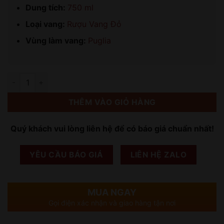
Dung tích:
750 ml
Loại vang:
Rượu Vang Đỏ
Vùng làm vang:
Puglia
Số lượng
THÊM VÀO GIỎ HÀNG
Quý khách vui lòng liên hệ để có báo giá chuẩn nhất!
YÊU CẦU BÁO GIÁ
LIÊN HỆ ZALO
MUA NGAY
Gọi điện xác nhận và giao hàng tận nơi