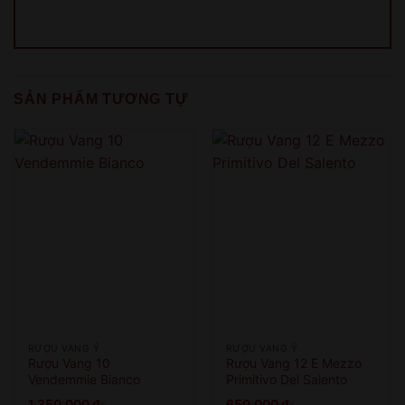
QUAY LẠI SAU
COME BACK LATER
SẢN PHẨM TƯƠNG TỰ
RƯỢU VANG Ý
RƯỢU VANG Ý
Rượu Vang 10
Rượu Vang 12 E Mezzo
Vendemmie Bianco
Primitivo Del Salento
1.350.000
₫
650.000
₫