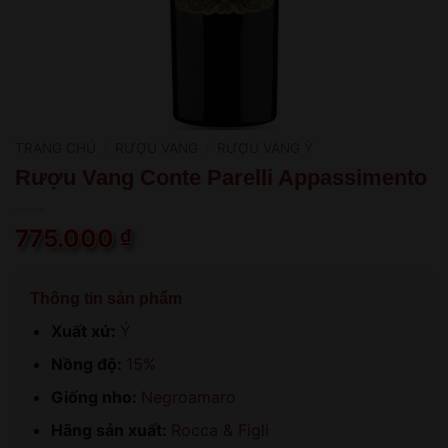
TRANG CHỦ
/
RƯỢU VANG
/
RƯỢU VANG Ý
Rượu Vang Conte Parelli Appassimento
775.000
₫
Thông tin sản phẩm
Xuất xứ:
Ý
Nồng độ:
15%
Giống nho:
Negroamaro
Hãng sản xuất:
Rocca & Figli