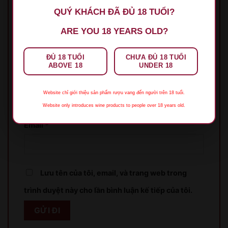
QUÝ KHÁCH ĐÃ ĐỦ 18 TUỔI?
ARE YOU 18 YEARS OLD?
ĐỦ 18 TUỔI
CHƯA ĐỦ 18 TUỔI
ABOVE 18
UNDER 18
Tên
*
Website chỉ giới thiệu sản phẩm rượu vang đến người trên 18 tuổi.
Website only introduces wine products to people over 18 years old.
Email
*
Lưu tên của tôi, email, và trang web trong
XIN LỖI
trình duyệt này cho lần bình luận kế tiếp của tôi.
Sản phẩm chỉ dành cho người đủ 18 tuổi!
This product is only for people over 18 years old!