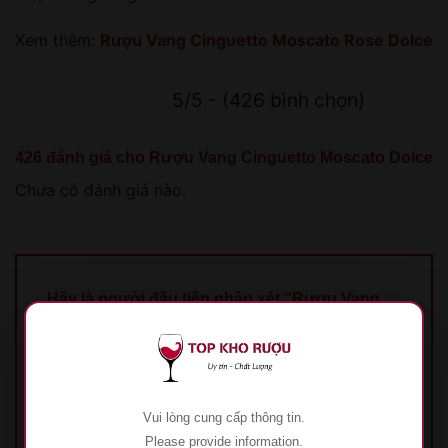
Xem thêm:
Rượu Vang Cinguetto Moscato Rose Dolce
5/5 - (426 bình chọn)
426 đánh giá cho
Rượu Vang Cinguetto Moscato Dolce
Chưa có đánh giá nào.
Hãy là người đầu tiên nhận xét “Rượu Vang
Cinguetto Moscato Dolce”
Đánh giá của bạn
*
1 trên 5 sao
2 trên 5 sao
3 trên 5 sao
4 trên 5
sao
5 trên 5 sao
Vui lòng cung cấp thông tin.
Đánh giá của bạn
*
Please provide information.