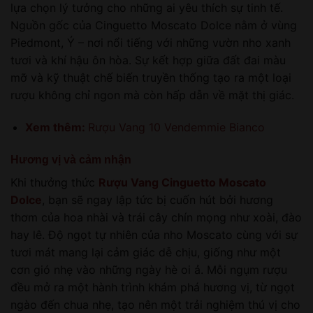
lựa chọn lý tưởng cho những ai yêu thích sự tinh tế.
Nguồn gốc của Cinguetto Moscato Dolce nằm ở vùng
Piedmont, Ý – nơi nổi tiếng với những vườn nho xanh
tươi và khí hậu ôn hòa. Sự kết hợp giữa đất đai màu
mỡ và kỹ thuật chế biến truyền thống tạo ra một loại
rượu không chỉ ngon mà còn hấp dẫn về mặt thị giác.
Xem thêm:
Rượu Vang 10 Vendemmie Bianco
Hương vị và cảm nhận
Khi thưởng thức
Rượu Vang Cinguetto Moscato
Dolce
, bạn sẽ ngay lập tức bị cuốn hút bởi hương
thơm của hoa nhài và trái cây chín mọng như xoài, đào
hay lê. Độ ngọt tự nhiên của nho Moscato cùng với sự
tươi mát mang lại cảm giác dễ chịu, giống như một
cơn gió nhẹ vào những ngày hè oi ả. Mỗi ngụm rượu
đều mở ra một hành trình khám phá hương vị, từ ngọt
ngào đến chua nhẹ, tạo nên một trải nghiệm thú vị cho