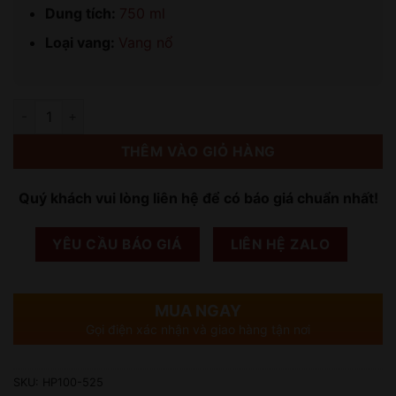
Dung tích:
750 ml
Loại vang:
Vang nổ
Số lượng
THÊM VÀO GIỎ HÀNG
Quý khách vui lòng liên hệ để có báo giá chuẩn nhất!
YÊU CẦU BÁO GIÁ
LIÊN HỆ ZALO
MUA NGAY
Gọi điện xác nhận và giao hàng tận nơi
SKU:
HP100-525