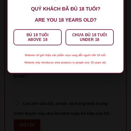
QUÝ KHÁCH ĐÃ ĐỦ 18 TUỔI?
ARE YOU 18 YEARS OLD?
ĐỦ 18 TUỔI
CHƯA ĐỦ 18 TUỔI
ABOVE 18
UNDER 18
Tên
*
Website chỉ giới thiệu sản phẩm rượu vang đến người trên 18 tuổi.
Website only introduces wine products to people over 18 years old.
Email
*
Lưu tên của tôi, email, và trang web trong
XIN LỖI
trình duyệt này cho lần bình luận kế tiếp của tôi.
Sản phẩm chỉ dành cho người đủ 18 tuổi!
This product is only for people over 18 years old!