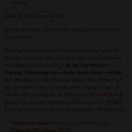
Varietal
Nhiệt độ thích hợp: 16-18°C
Món ăn kết hợp: Các món thịt nướng, thịt đỏ như bò,
cừu, phô mai,…
Nếu bạn đang muốn sở hữu một chai rượu vang để
thưởng thức hoặc làm quà tặng, bạn có thể ghé qua
cửa hàng của chúng tôi tại
Số 54 Thợ Nhuộm –
Phường Trần Hưng Đạo – Quận Hoàn Kiếm – Hà Nội
.
Đến đây bạn có thể thoải mái ngắm nhìn và lựa chọn
các sản phẩm rượu vang yêu thích. Ngoài ra bạn có
thể liên hệ trực tiếp tới số điện thoại:
0978.406.415
hoặc truy cập vào website:
topkhoruou.com
. để biết
thêm thông tin chi tiết về các sản phẩm của chúng tôi.
Tham khảo nhanh:
Rượu Vang 68 Sixty Eight
Cabernet Sauvignon 1.5 Lit