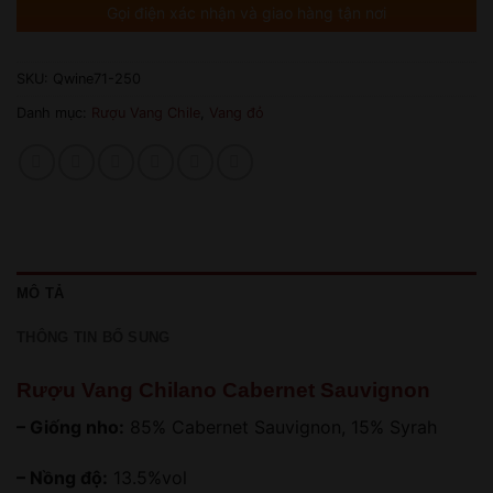
Gọi điện xác nhận và giao hàng tận nơi
SKU:
Qwine71-250
Danh mục:
Rượu Vang Chile
,
Vang đỏ
MÔ TẢ
THÔNG TIN BỔ SUNG
Rượu Vang Chilano Cabernet Sauvignon
– Giống nho:
85% Cabernet Sauvignon, 15% Syrah
– Nồng độ:
13.5%vol