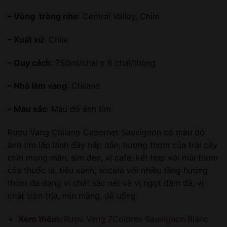
– Vùng trồng nho
: Central Valley, Chile
– Xuất xứ
: Chile
– Quy cách
: 750ml/chai x 6 chai/thùng
– Nhà làm vang
: Chilano
– Màu sắc
: Màu đỏ ánh tím
Rượu Vang Chilano Cabernet Sauvignon có màu đỏ
ánh tím lấp lánh đầy hấp dẫn, hương thơm của trái cây
chín mọng mận, sim đen, vị cafe, kết hợp với mùi thơm
của thuốc lá, tiêu xanh, socola với nhiều tầng hương
thơm đa dạng vị chát sắc nét và vị ngọt đậm đà, vị
chát tròn trịa, mịn màng, dễ uống.
Xem thêm:
Rượu Vang 7Colores Sauvignon Blanc