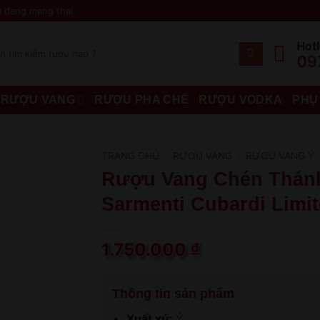
 đang mang thai.
Hotl
09
RƯỢU VANG
RƯỢU PHA CHẾ
RƯỢU VODKA
PHỤ
TRANG CHỦ
/
RƯỢU VANG
/
RƯỢU VANG Ý
Rượu Vang Chén Thán
Sarmenti Cubardi Limit
1.750.000
₫
Thông tin sản phẩm
Xuất xứ:
Ý