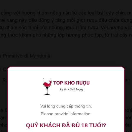
ùng với hương thơm nồng nàn từ các loại trái cây chín, 
hai vang này đều đồng ý rằng mỗi giọt rượu đều chứa đựng 
sự chăm sóc tỉ mỉ của những người làm rượu. Với hương vị
ng thức khám phá những lớp hương phức tạp, từ trái cây n
 Primitivo di Manduria
Rượu Vang Chén Thánh Schola Sarmenti Cubardi Limited Edition
Vui lòng cung cấp thông tin.
Cubardi Limited Edition chính là một trải nghiệm văn hóa.
Please provide information.
ạn đang nắm giữ trong tay câu chuyện về những người nô
 nho và chế biến rượu vang phản ánh tâm huyết và tình yêu
QUÝ KHÁCH ĐÃ ĐỦ 18 TUỔI?