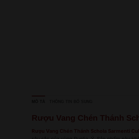
MÔ TẢ
THÔNG TIN BỔ SUNG
Rượu Vang Chén Thánh Scho
Rượu Vang Chén Thánh Schola Sarmenti Cuba
sâu sắc của vùng Puglia, Ý. Sản phẩm này kh