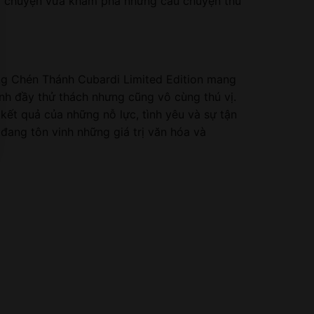
rò chuyện vừa khám phá những câu chuyện thú
ang Chén Thánh Cubardi Limited Edition mang
ình đầy thử thách nhưng cũng vô cùng thú vị.
kết quả của những nỗ lực, tình yêu và sự tận
đang tôn vinh những giá trị văn hóa và