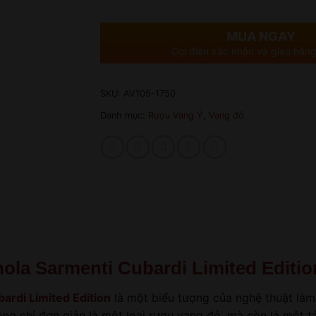
MUA NGAY
Gọi điện xác nhận và giao hàng
SKU:
AV105-1750
Danh mục:
Rượu Vang Ý
,
Vang đỏ
la Sarmenti Cubardi Limited Editio
rdi Limited Edition
là một biểu tượng của nghệ thuật làm
ông chỉ đơn giản là một loại rượu vang đỏ, mà còn là một 