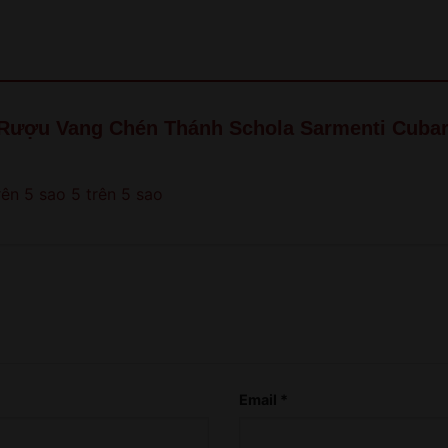
old!
QUAY LẠI SAU
COME BACK LATER
 “Rượu Vang Chén Thánh Schola Sarmenti Cubar
rên 5 sao
5 trên 5 sao
Email
*