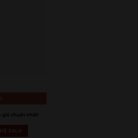
G
o giá chuẩn nhất!
 HỆ ZALO