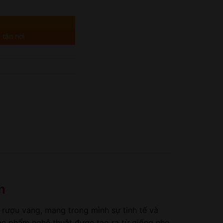
 tận nơi
n
 rượu vang, mang trong mình sự tinh tế và
tác phẩm nghệ thuật được tạo ra từ giống nho