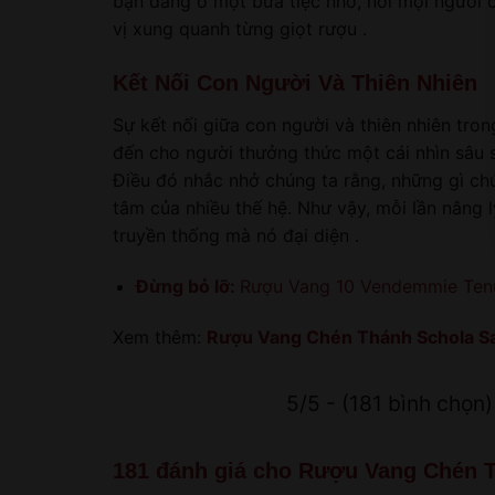
bạn đang ở một bữa tiệc nhỏ, nơi mọi người 
vị xung quanh từng giọt rượu .
Kết Nối Con Người Và Thiên Nhiên
Sự kết nối giữa con người và thiên nhiên tr
đến cho người thưởng thức một cái nhìn sâu s
Điều đó nhắc nhở chúng ta rằng, những gì chú
tâm của nhiều thế hệ. Như vậy, mỗi lần nâng 
truyền thống mà nó đại diện .
Đừng bỏ lỡ:
Rượu Vang 10 Vendemmie Tenut
Xem thêm:
Rượu Vang Chén Thánh Schola Sa
5/5 - (181 bình chọn)
181 đánh giá cho
Rượu Vang Chén Th