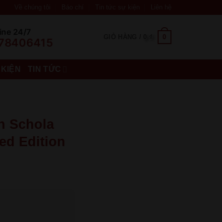
Về chúng tôi
Báo chí
Tin tức sự kiện
Liên hệ
ine 24/7
0
GIỎ HÀNG /
0
₫
78406415
 KIỆN
TIN TỨC
h Schola
ed Edition