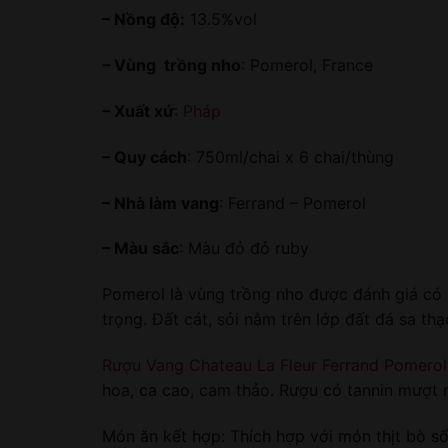
– Nồng độ:
13.5%vol
– Vùng trồng nho
: Pomerol, France
– Xuất xứ
:
Pháp
– Quy cách
: 750ml/chai x 6 chai/thùng
– Nhà làm vang
: Ferrand – Pomerol
– Màu sắc
: Màu đỏ đỏ ruby
Pomerol là vùng trồng nho được đánh giá có 
trọng. Đất cát, sỏi nằm trên lớp đất đá sa thạ
Rượu Vang Chateau La Fleur Ferrand Pomerol
hoa, ca cao, cam thảo. Rượu có tannin mượt m
Món ăn kết hợp: Thích hợp với món thịt bò số