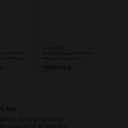
CHAMPAGNE
agne Duval-
Rượu Champagne Charles
Brut Prestige
Heidsieck Blanc Des
Millenaires
₫
14.290.000
₫
hị định
 định số 185/2013 NĐ-CP của
luật quảng cáo số 16/2012/QĐ13