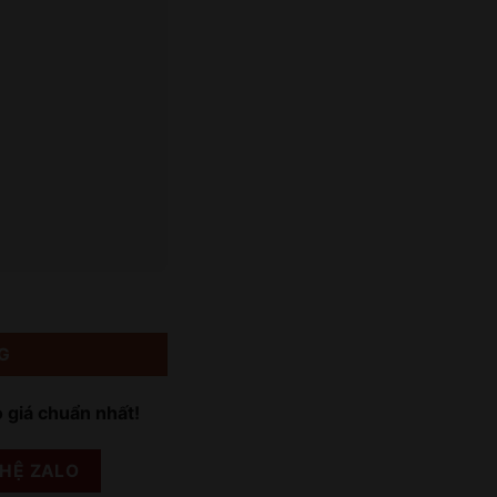
G
o giá chuẩn nhất!
 HỆ ZALO