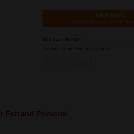
MUA NGAY
Gọi điện xác nhận và giao hàng
SKU:
Qwine 95-2800
Danh mục:
Rượu Vang Pháp
,
Vang đỏ
r Ferrand Pomerol