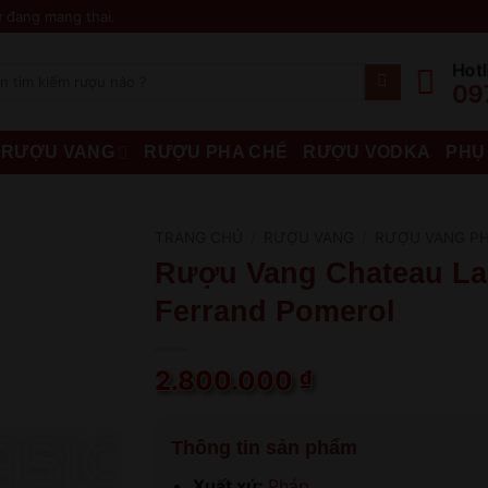
 đang mang thai.
Hotl
09
RƯỢU VANG
RƯỢU PHA CHẾ
RƯỢU VODKA
PHỤ
TRANG CHỦ
/
RƯỢU VANG
/
RƯỢU VANG P
Rượu Vang Chateau La
Ferrand Pomerol
2.800.000
₫
Thông tin sản phẩm
Xuất xứ:
Pháp