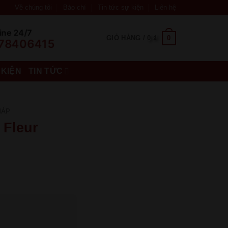
Về chúng tôi
Báo chí
Tin tức sự kiện
Liên hệ
ine 24/7
0
GIỎ HÀNG /
0
₫
78406415
 KIỆN
TIN TỨC
HÁP
 Fleur