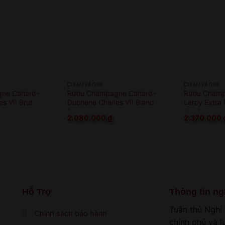
CHAMPAGNE
CHAMPAGNE
ne Canard-
Rượu Champagne Canard-
Rượu Champ
s VII Brut
Duchene Charles VII Blanc
Leroy Extra 
De Noirs
1er Cru
2.080.000
₫
2.370.000
Hỗ Trợ
Thông tin ng
Tuân thủ Nghị
Chính sách bảo hành
chính phủ và 