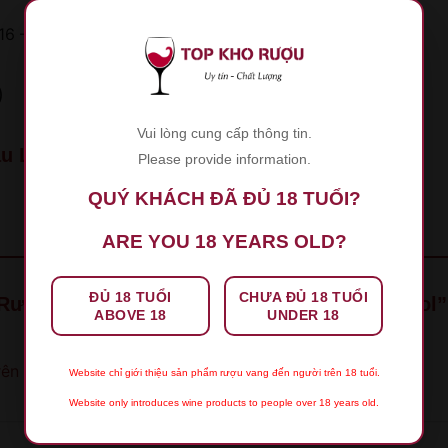
16 – 18°C
)
Vui lòng cung cấp thông tin.
u La Fleur Ferrand Pomerol
Please provide information.
QUÝ KHÁCH ĐÃ ĐỦ 18 TUỔI?
ARE YOU 18 YEARS OLD?
ĐỦ 18 TUỔI
CHƯA ĐỦ 18 TUỔI
 “Rượu Vang Chateau La Fleur Ferrand Pomerol
ABOVE 18
UNDER 18
rên 5 sao
5 trên 5 sao
Website chỉ giới thiệu sản phẩm rượu vang đến người trên 18 tuổi.
Website only introduces wine products to people over 18 years old.