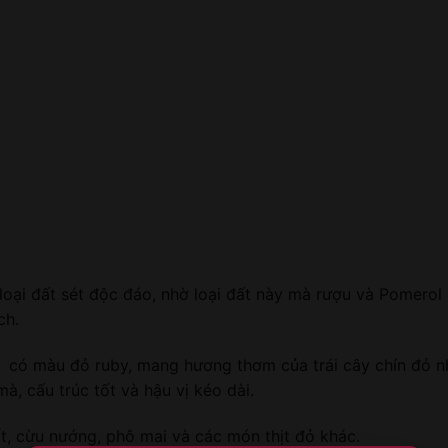
loại đất sét độc đáo, nhờ loại đất này mà rượu và Pomero
ch.
có màu đỏ ruby, mang hương thơm của trái cây chín đỏ n
à, cấu trúc tốt và hậu vị kéo dài.
t, cừu nướng, phô mai và các món thịt đỏ khác.