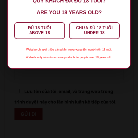
QUÝ KHÁCH ĐÃ ĐỦ 18 TUỔI?
ARE YOU 18 YEARS OLD?
ĐỦ 18 TUỔI
CHƯA ĐỦ 18 TUỔI
ABOVE 18
UNDER 18
Tên
*
Website chỉ giới thiệu sản phẩm rượu vang đến người trên 18 tuổi.
Website only introduces wine products to people over 18 years old.
Email
*
Lưu tên của tôi, email, và trang web trong
trình duyệt này cho lần bình luận kế tiếp của tôi.
XIN LỖI
Sản phẩm chỉ dành cho người đủ 18 tuổi!
This product is only for people over 18 years old!