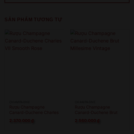
QUAY LẠI SAU
COME BACK LATER
SẢN PHẨM TƯƠNG TỰ
CHAMPAGNE
CHAMPAGNE
Rượu Champagne
Rượu Champagne
Canard-Duchene Charles
Canard-Duchene Brut
VII Smooth Rose
Millesime Vintage
2.370.000
₫
2.560.000
₫