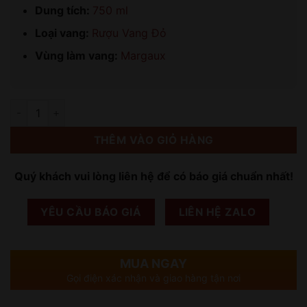
Dung tích:
750 ml
Loại vang:
Rượu Vang Đỏ
Vùng làm vang:
Margaux
Số lượng
THÊM VÀO GIỎ HÀNG
Quý khách vui lòng liên hệ để có báo giá chuẩn nhất!
YÊU CẦU BÁO GIÁ
LIÊN HỆ ZALO
MUA NGAY
Gọi điện xác nhận và giao hàng tận nơi