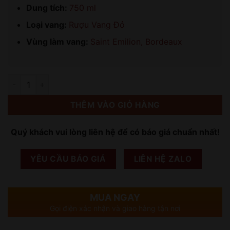
Dung tích:
750 ml
Loại vang:
Rượu Vang Đỏ
Vùng làm vang:
Saint Emilion, Bordeaux
Số lượng
THÊM VÀO GIỎ HÀNG
Quý khách vui lòng liên hệ để có báo giá chuẩn nhất!
YÊU CẦU BÁO GIÁ
LIÊN HỆ ZALO
MUA NGAY
Gọi điện xác nhận và giao hàng tận nơi