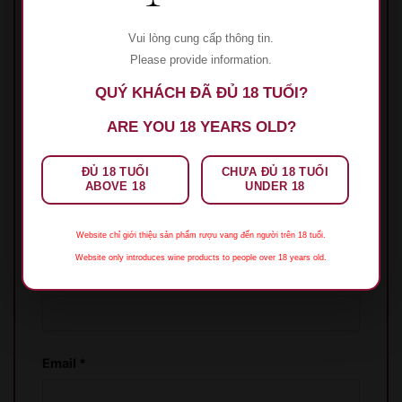
Hãy là người đầu tiên nhận xét “Rượu Vang
Vui lòng cung cấp thông tin.
Château Grand Mayne”
Please provide information.
Đánh giá của bạn
*
QUÝ KHÁCH ĐÃ ĐỦ 18 TUỔI?
Đánh giá của bạn
*
ARE YOU 18 YEARS OLD?
ĐỦ 18 TUỔI
CHƯA ĐỦ 18 TUỔI
ABOVE 18
UNDER 18
Website chỉ giới thiệu sản phẩm rượu vang đến người trên 18 tuổi.
Website only introduces wine products to people over 18 years old.
Tên
*
Email
*
XIN LỖI