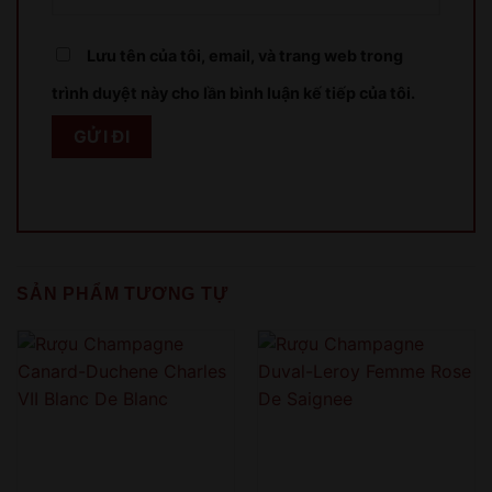
Sản phẩm chỉ dành cho người đủ 18 tuổi!
Lưu tên của tôi, email, và trang web trong
This product is only for people over 18 years old!
trình duyệt này cho lần bình luận kế tiếp của tôi.
QUAY LẠI SAU
COME BACK LATER
SẢN PHẨM TƯƠNG TỰ