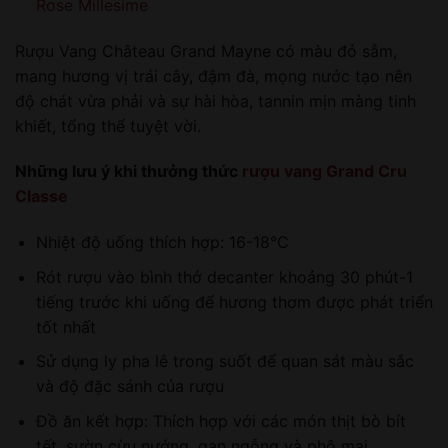
Rose Millesime
Rượu Vang Château Grand Mayne có màu đỏ sẫm,
mang hương vị trái cây, đậm đà, mọng nước tạo nên
độ chát vừa phải và sự hài hòa, tannin mịn màng tinh
khiết, tổng thể tuyệt vời.
Những lưu ý khi thưởng thức
rượu vang Grand Cru
Classe
Nhiệt độ uống thích hợp: 16-18°C
Rót rượu vào bình thở decanter khoảng 30 phút-1
tiếng trước khi uống để hương thơm được phát triển
tốt nhất
Sử dụng ly pha lê trong suốt để quan sát màu sắc
và độ đặc sánh của rượu
Đồ ăn kết hợp: Thích hợp với các món thịt bò bít
tết, sườn cừu nướng, gan ngỗng và phô mai,…