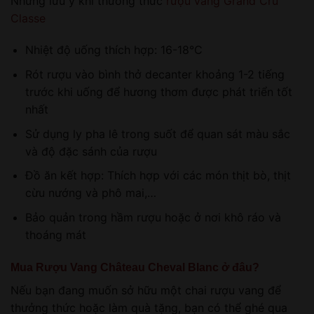
Những lưu ý khi thưởng thức
rượu vang Grand Cru
Classe
Nhiệt độ uống thích hợp: 16-18°C
Rót rượu vào bình thở decanter khoảng 1-2 tiếng
trước khi uống để hương thơm được phát triển tốt
nhất
Sử dụng ly pha lê trong suốt để quan sát màu sắc
và độ đặc sánh của rượu
Đồ ăn kết hợp: Thích hợp với các món thịt bò, thịt
cừu nướng và phô mai,…
Bảo quản trong hầm rượu hoặc ở nơi khô ráo và
thoáng mát
Mua Rượu Vang Château Cheval Blanc ở đâu?
Nếu bạn đang muốn sở hữu một chai rượu vang để
thưởng thức hoặc làm quà tặng, bạn có thể ghé qua