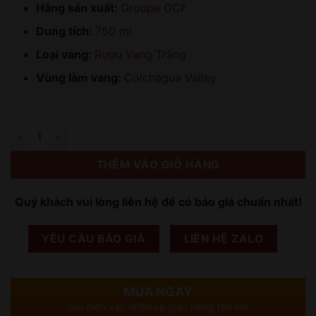
Hãng sản xuất:
Groupe GCF
Dung tích:
750 ml
Loại vang:
Rượu Vang Trắng
Vùng làm vang:
Colchagua Valley
Số lượng
THÊM VÀO GIỎ HÀNG
Quý khách vui lòng liên hệ để có báo giá chuẩn nhất!
YÊU CẦU BÁO GIÁ
LIÊN HỆ ZALO
MUA NGAY
Gọi điện xác nhận và giao hàng tận nơi