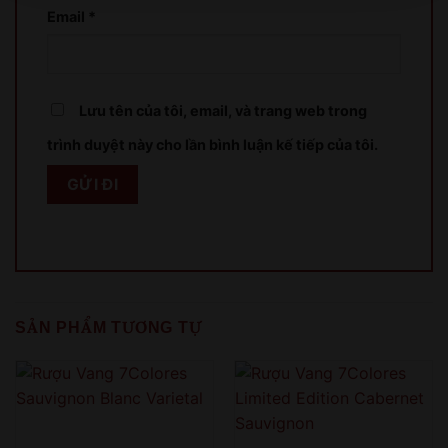
Email
*
XIN LỖI
Sản phẩm chỉ dành cho người đủ 18 tuổi!
Lưu tên của tôi, email, và trang web trong
This product is only for people over 18 years old!
trình duyệt này cho lần bình luận kế tiếp của tôi.
QUAY LẠI SAU
COME BACK LATER
SẢN PHẨM TƯƠNG TỰ