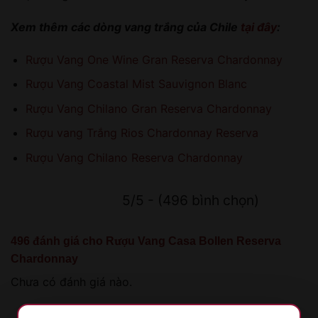
Xem thêm các dòng vang trắng của Chile
tại đây
:
Rượu Vang One Wine Gran Reserva Chardonnay
Rượu Vang Coastal Mist Sauvignon Blanc
Rượu Vang Chilano Gran Reserva Chardonnay
Rượu vang Trắng Rios Chardonnay Reserva
Rượu Vang Chilano Reserva Chardonnay
5/5 - (496 bình chọn)
496 đánh giá cho
Rượu Vang Casa Bollen Reserva
Chardonnay
Chưa có đánh giá nào.