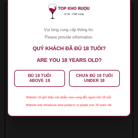
Hãy là người đầu tiên nhận xét “Rượu Vang
Casa Bollen Reserva Chardonnay”
Vui lòng cung cấp thông tin.
Đánh giá của bạn
*
Please provide information.
QUÝ KHÁCH ĐÃ ĐỦ 18 TUỔI?
ARE YOU 18 YEARS OLD?
Đánh giá của bạn
*
ĐỦ 18 TUỔI
CHƯA ĐỦ 18 TUỔI
ABOVE 18
UNDER 18
Website chỉ giới thiệu sản phẩm rượu vang đến người trên 18 tuổi.
Website only introduces wine products to people over 18 years old.
Tên
*