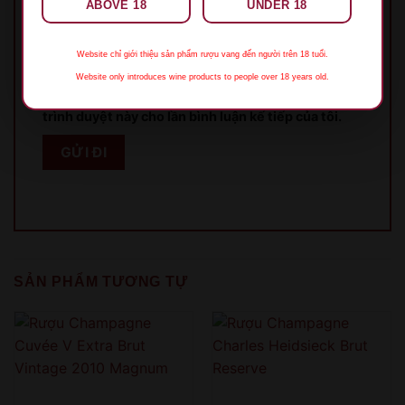
Email
*
ABOVE 18
UNDER 18
Website chỉ giới thiệu sản phẩm rượu vang đến người trên 18 tuổi.
Website only introduces wine products to people over 18 years old.
Lưu tên của tôi, email, và trang web trong
trình duyệt này cho lần bình luận kế tiếp của tôi.
XIN LỖI
Sản phẩm chỉ dành cho người đủ 18 tuổi!
SẢN PHẨM TƯƠNG TỰ
This product is only for people over 18 years old!
QUAY LẠI SAU
COME BACK LATER