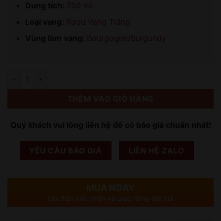
Dung tích:
750 ml
Loại vang:
Rượu Vang Trắng
Vùng làm vang:
Bourgogne/Burgundy
Số lượng
THÊM VÀO GIỎ HÀNG
Quý khách vui lòng liên hệ để có báo giá chuẩn nhất!
YÊU CẦU BÁO GIÁ
LIÊN HỆ ZALO
MUA NGAY
Gọi điện xác nhận và giao hàng tận nơi