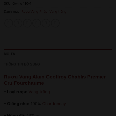
SKU:
Qwine 110-1
Danh mục:
Rượu Vang Pháp
,
Vang trắng
MÔ TẢ
THÔNG TIN BỔ SUNG
Rượu Vang Alain Geoffroy Chablis Premier
Cru Fourchaume
– Loại rượu:
Vang trắng
– Giống nho:
100%
Chardonnay
– Nồng độ:
13%vol