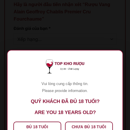
Hãy là người đầu tiên nhận xét “Rượu Vang
Alain Geoffroy Chablis Premier Cru
Fourchaume”
Đánh giá của bạn
*
Đánh giá của bạn
*
Vui lòng cung cấp thông tin.
Please provide information.
QUÝ KHÁCH ĐÃ ĐỦ 18 TUỔI?
Tên
*
ARE YOU 18 YEARS OLD?
ĐỦ 18 TUỔI
CHƯA ĐỦ 18 TUỔI