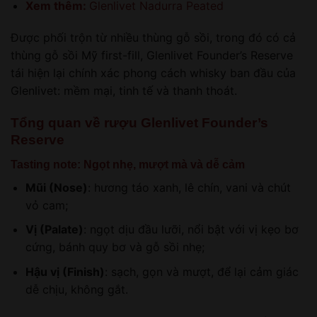
Xem thêm:
Glenlivet Nadurra Peated
Được phối trộn từ nhiều thùng gỗ sồi, trong đó có cả
thùng gỗ sồi Mỹ first-fill, Glenlivet Founder’s Reserve
tái hiện lại chính xác phong cách whisky ban đầu của
Glenlivet: mềm mại, tinh tế và thanh thoát.
Tổng quan về rượu Glenlivet Founder’s
Reserve
Tasting note: Ngọt nhẹ, mượt mà và dễ cảm
Mũi (Nose)
: hương táo xanh, lê chín, vani và chút
vỏ cam;
Vị (Palate)
: ngọt dịu đầu lưỡi, nổi bật với vị kẹo bơ
cứng, bánh quy bơ và gỗ sồi nhẹ;
Hậu vị (Finish)
: sạch, gọn và mượt, để lại cảm giác
dễ chịu, không gắt.