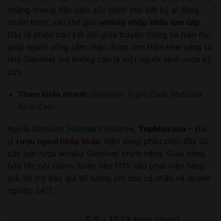
nhàng nhưng đầy cảm xúc dành cho bất kỳ ai đang
muốn bước vào thế giới
whisky nhập khẩu cao cấp
.
Đây là phiên bản kết nối giữa truyền thống và hiện đại,
giúp người uống cảm nhận được tinh thần khai sáng từ
nhà Glenlivet mà không cần là một người sành rượu kỳ
cựu.
Tham khảo nhanh:
Glenlivet Triple Cask Matured
Rare Cask
Ngoài Glenlivet Founder’s Reserve,
Topkhoruou
– Đại
lý
rượu ngoại nhập khẩu
, hiện đang phân phối đầy đủ
các loại rượu whisky Glenlivet chính hãng. Giao hàng
hỏa tốc nội thành, hoàn tiền 111% nếu phát hiện hàng
giả, hỗ trợ báo giá số lượng lớn cho cá nhân và doanh
nghiệp 24/7.
5/5 - (223 bình chọn)