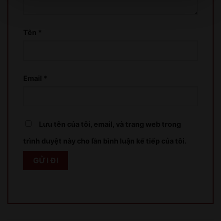
Tên
*
XIN LỖI
Sản phẩm chỉ dành cho người đủ 18 tuổi!
Email
*
This product is only for people over 18 years old!
QUAY LẠI SAU
Lưu tên của tôi, email, và trang web trong
COME BACK LATER
trình duyệt này cho lần bình luận kế tiếp của tôi.