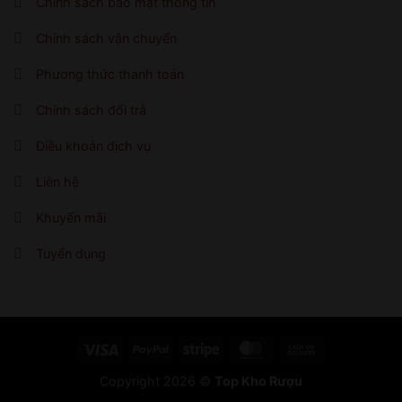
Chính sách bảo mật thông tin
Chính sách vận chuyển
Phương thức thanh toán
Chính sách đổi trả
Điều khoản dịch vụ
Liên hệ
Khuyến mãi
Tuyển dụng
Visa
PayPal
Stripe
MasterCard
Cash
On
Copyright 2026 ©
Top Kho Rượu
Delivery