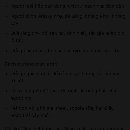
Người mới tiếp cận dòng whisky mạch nha đơn cất;
Người thích whisky nhẹ, dễ uống, không khói, không
cay;
Quà tặng cho đối tác nữ, sinh nhật, tân gia hoặc dịp
lễ tết;
Uống nhẹ nhàng tại nhà sau giờ làm hoặc tiệc nhẹ.
Cách thưởng thức gợi ý
Uống nguyên chất để cảm nhận hương táo và vani
rõ nét;
Dùng cùng đá để tăng độ mát, dễ uống hơn cho
người mới;
Kết hợp với phô mai mềm, socola sữa, hạt điều
hoặc trái cây khô.
Whisky Glenlivet Founder’s Reserve là lời chào mời nhẹ