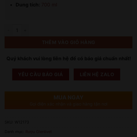
Dung tích:
700 ml
Số lượng
THÊM VÀO GIỎ HÀNG
Quý khách vui lòng liên hệ để có báo giá chuẩn nhất!
YÊU CẦU BÁO GIÁ
LIÊN HỆ ZALO
MUA NGAY
Gọi điện xác nhận và giao hàng tận nơi
SKU:
W12173
Danh mục:
Rượu Glenlivet