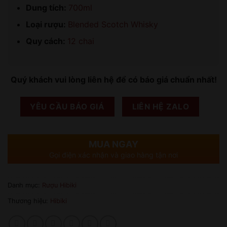
Dung tích:
700ml
Loại rượu:
Blended Scotch Whisky
Quy cách:
12 chai
Quý khách vui lòng liên hệ để có báo giá chuẩn nhất!
YÊU CẦU BÁO GIÁ
LIÊN HỆ ZALO
MUA NGAY
Gọi điện xác nhận và giao hàng tận nơi
Danh mục:
Rượu Hibiki
Thương hiệu:
Hibiki