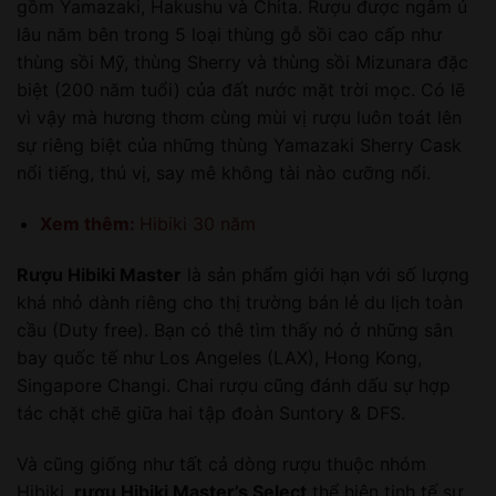
gồm Yamazaki, Hakushu và Chita. Rượu được ngâm ủ
lâu năm bên trong 5 loại thùng gỗ sồi cao cấp như
thùng sồi Mỹ, thùng Sherry và thùng sồi Mizunara đặc
biệt (200 năm tuổi) của đất nước mặt trời mọc. Có lẽ
vì vậy mà hương thơm cùng mùi vị rượu luôn toát lên
sự riêng biệt của những thùng Yamazaki Sherry Cask
nổi tiếng, thú vị, say mê không tài nào cưỡng nổi.
Xem thêm:
Hibiki 30 năm
Rượu Hibiki Master
là sản phẩm giới hạn với số lượng
khá nhỏ dành riêng cho thị trường bán lẻ du lịch toàn
cầu (Duty free). Bạn có thê tìm thấy nó ở những sân
bay quốc tế như Los Angeles (LAX), Hong Kong,
Singapore Changi. Chai rượu cũng đánh dấu sự hợp
tác chặt chẽ giữa hai tập đoàn Suntory & DFS.
Và cũng giống như tất cả dòng rượu thuộc nhóm
Hibiki,
rượu Hibiki Master’s Select
thể hiện tinh tế sự