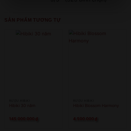
SẢN PHẨM TƯƠNG TỰ
XIN LỖI
Sản phẩm chỉ dành cho người đủ 18 tuổi!
This product is only for people over 18 years old!
QUAY LẠI SAU
COME BACK LATER
RƯỢU HIBIKI
RƯỢU HIBIKI
Hibiki 30 năm
Hibiki Blossom Harmony
145.000.000
₫
4.500.000
₫