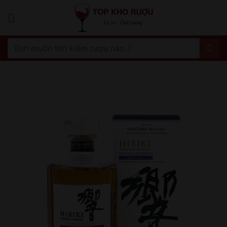
Bỏ
qua
nội
dung
Tìm
kiếm: